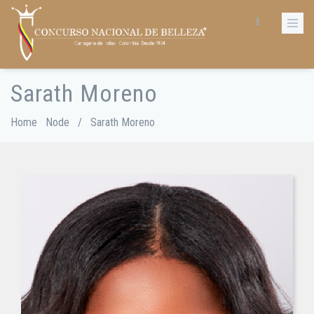
Skip
to
main
content
Sarath Moreno
Breadcrumb
Home
Node
/
Sarath Moreno