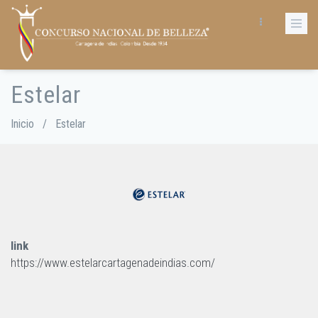
Pasar
al
contenido
principal
Estelar
Sobrescribir
enlaces
de
Inicio
/
Estelar
ayuda
a
la
navegación
link
https://www.estelarcartagenadeindias.com/