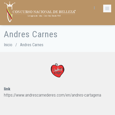
Pasar
al
contenido
principal
Andres Carnes
Sobrescribir
enlaces
de
Inicio
/
Andres Carnes
ayuda
a
la
navegación
link
https://www.andrescarnederes.com/en/andres-cartagena